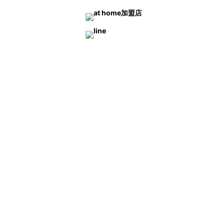
▶HOME：美濃市、関市、岐阜市、各務原
＞選ばれる理由
＞
＞不動産を買いたい方へ
＞