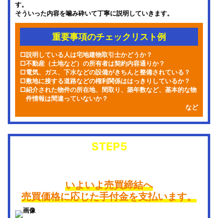
す。
そういった内容を噛み砕いて丁寧に説明していきます。
重要事項のチェックリスト例
□
説明している人は宅地建物取引士かどうか？
□
不動産（土地など）の所有者は契約内容通りか？
□
電気、ガス、下水などの設備がきちんと整備されている？
□
敷地に接する道路などの権利関係ははっきりしているか？
□
紹介された物件の所在地、間取り、築年数など、基本的な物
件情報は間違っていないか？
など
STEP5
売買契約・手付金の支払
いよいよ売買締結へ
売買価格に応じた手付金を支払います。