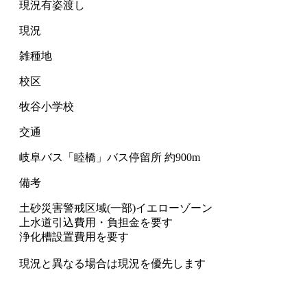
現況有姿渡し
現況
雑種地
校区
牧谷小学校
交通
岐阜バス「睦橋」バス停留所 約900m
備考
土砂災害警戒区域(一部)イエローゾーン
上水道引込費用・負担金を要す
浄化槽設置費用を要す
現況と異なる場合は現況を優先します