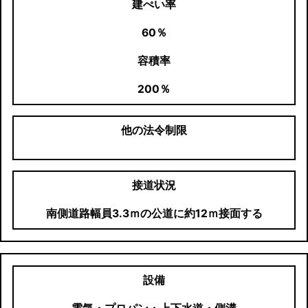
建ぺい率
60％
容積率
200％
他の法令制限
接道状況
南側道路幅員3.3ｍの公道に約12ｍ接面する
設備