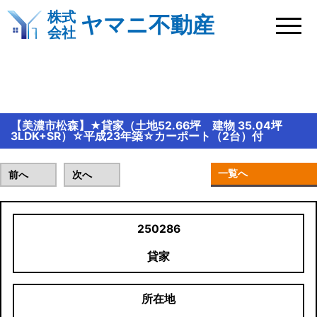
株式
ヤマニ不動産
会社
おすすめ物件情報
【美濃市松森】★貸家（土地52.66坪 建物 35.04坪
3LDK+SR）☆平成23年築☆カーポート（2台）付
一覧へ
前へ
次へ
250286
貸家
所在地