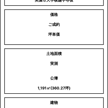
美濃市大字横越字寺後
価格
ご成約
坪単価
土地面積
実測
公簿
1,191㎡(360.27坪)
建物