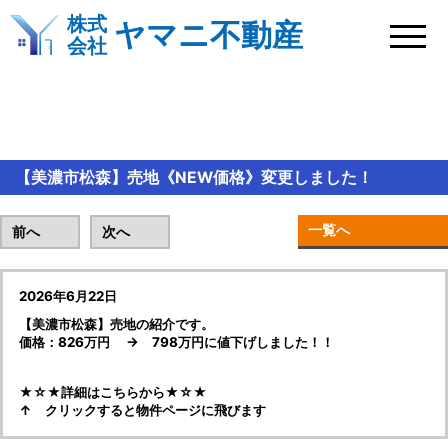
株式
ヤマニ不動産
会社
BLOG＆新着情報
【美濃市松森】売地《NEW価格》変更しました！
一覧へ
前へ
次へ
2026年6月22日
【美濃市松森】売地の紹介です。
価格：826万円 → 798万円に値下げしました！！
★☆★詳細はこちらから★☆★
↑ クリックすると物件ページに飛びます