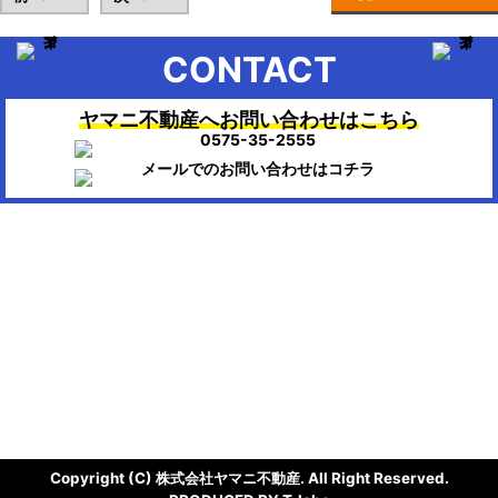
CONTACT
ヤマニ不動産へお問い合わせはこちら
▶HOME：美濃市、関市、岐阜市、各務原市で不動産のお困りの時
は、ヤマニ不動産にお任せください。
会社概要
株式会社ヤマニ不動産
〒501-3756
岐阜県美濃市生櫛1614-111
TEL/FAX：0575-35-2555 / 0575-35-0404
Mail : info@ymn.co.jp
Copyright (C) 株式会社ヤマニ不動産. All Right Reserved.