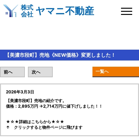
株式
ヤマニ不動産
会社
BLOG＆新着情報
【美濃市段町】売地《NEW価格》変更しました！
一覧へ
前へ
次へ
2026年3月3日
【美濃市段町】売地の紹介です。
価格：2,895万円 →2,714万円に値下げしました！！
★☆★詳細はこちらから★☆★
↑ クリックすると物件ページに飛びます