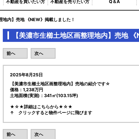
不動産を買いたい方
不動産を売りたい方
Q＆A
理地内】売地 《NEW》掲載しました！
【美濃市生櫛土地区画整理地内】売地 《
前へ
次へ
2025年8月25日
【美濃市生櫛土地区画整理地内】売地の紹介です☆
価格：1,238万円
土地面積(実測)：341㎡(103.15坪)
★☆★詳細はこちらから★☆★
↑ クリックすると物件ページに飛びます
前へ
次へ