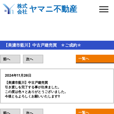
株式
ヤマニ不動産
会社
BLOG＆新着情報
【美濃市藍川】中古戸建売買 ☆ご成約☆
一覧へ
前へ
次へ
2024年11月26日
【美濃市藍川】中古戸建売買
引き渡しを完了する事が出来ました。
この度は色々とありがとうございました。
今後ともよろしくお願いいたします‼
一覧へ
前へ
次へ