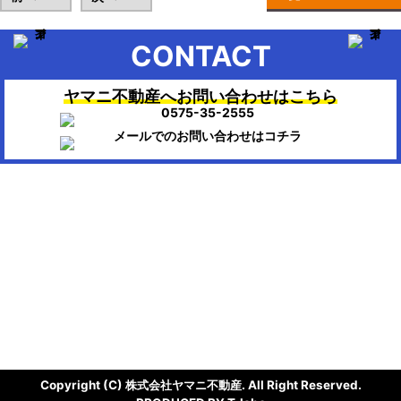
CONTACT
ヤマニ不動産へお問い合わせはこちら
▶HOME：美濃市、関市、岐阜市、各務原市で不動産のお困りの時
は、ヤマニ不動産にお任せください。
会社概要
株式会社ヤマニ不動産
〒501-3756
岐阜県美濃市生櫛1614-111
TEL/FAX：0575-35-2555 / 0575-35-0404
Mail : info@ymn.co.jp
Copyright (C) 株式会社ヤマニ不動産. All Right Reserved.