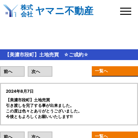
株式
ヤマニ不動産
会社
BLOG＆新着情報
【美濃市段町】土地売買 ☆ご成約☆
一覧へ
前へ
次へ
2024年8月7日
【美濃市段町】土地売買
引き渡しを完了する事が出来ました。
この度は色々とありがとうございました。
今後ともよろしくお願いいたします‼
一覧へ
前へ
次へ