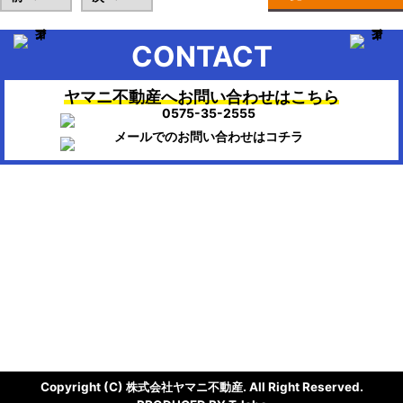
CONTACT
ヤマニ不動産へお問い合わせはこちら
▶HOME：美濃市、関市、岐阜市、各務原市で不動産のお困りの時
は、ヤマニ不動産にお任せください。
会社概要
株式会社ヤマニ不動産
〒501-3756
岐阜県美濃市生櫛1614-111
TEL/FAX：0575-35-2555 / 0575-35-0404
Mail : info@ymn.co.jp
Copyright (C) 株式会社ヤマニ不動産. All Right Reserved.