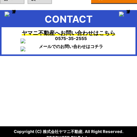
CONTACT
ヤマニ不動産へお問い合わせはこちら
▶HOME：美濃市、関市、岐阜市、各務原市で不動産のお困りの時
は、ヤマニ不動産にお任せください。
会社概要
株式会社ヤマニ不動産
〒501-3756
岐阜県美濃市生櫛1614-111
TEL/FAX：0575-35-2555 / 0575-35-0404
Mail : info@ymn.co.jp
Copyright (C) 株式会社ヤマニ不動産. All Right Reserved.