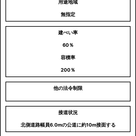
用途地域
無指定
建ぺい率
60％
容積率
200％
他の法令制限
接道状況
北側道路幅員6.0mの公道に約10m接面する