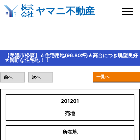
株式
ヤマニ不動産
会社
おすすめ物件情報
【美濃市松森】☆住宅用地(96.80坪)★高台につき眺望良好
★閑静な住宅地！！
一覧へ
前へ
次へ
201201
売地
所在地