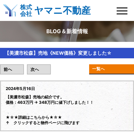
株式
ヤマニ不動産
会社
BLOG＆新着情報
【美濃市松森】売地《NEW価格》変更しました☆
一覧へ
前へ
次へ
2024年5月16日
【美濃市松森】売地の紹介です。
価格：463万円 → 348万円に値下げしました！！
★☆★詳細はこちらから★☆★
↑ クリックすると物件ページに飛びます