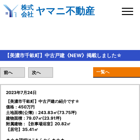
株式
ヤマニ不動産
会社
BLOG＆新着情報
【美濃市千畝町】中古戸建《NEW》掲載しました☆
一覧へ
前へ
次へ
2023年7月24日
【美濃市千畝町】中古戸建の紹介です☆
価格：450万円
土地面積(公簿)：243.83㎡(73.75坪)
建物面積：79.07㎡(23.91坪)
附属建物：【炊事場浴室】20.82㎡
【居宅】35.41㎡