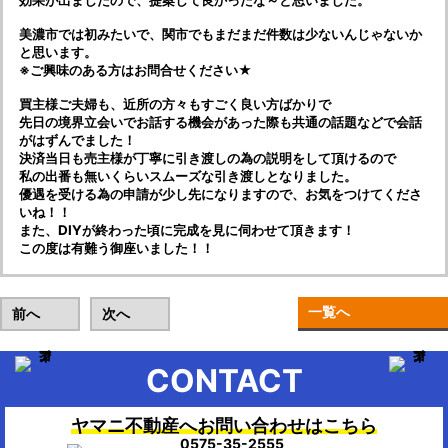
効果が出ましたので、提案して良かったな～と思いました。
美濃市では初みたいで、関市でもまだまだ件数は少ないんじゃないか
と思います。
※ご興味のある方はお問合せください★
買主様ご夫婦も、近所の方々もすごく良い方ばかりで
先日の境界立会いでお話する機会があった際も共通の話題などで会話
がはずんでました！
決済当日も売主様が丁寧に引き渡しの為の説明をして頂けるので
私の出番も無いくらいスムーズな引き渡しとなりました。
優遇を受ける為の申請が少し先になりますので、お気をつけてくださ
いね！！
また、DIYが終わった頃に完成を見に伺わせて頂きます！
この度は有難う御座いました！！
一覧へ
前へ
次へ
CONTACT
ヤマニ不動産へお問い合わせはこちら