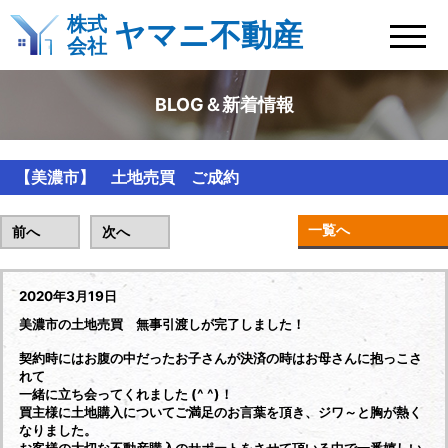
株式
ヤマニ不動産
会社
BLOG＆新着情報
【美濃市】 土地売買 ご成約
一覧へ
前へ
次へ
2020年3月19日
美濃市の土地売買 無事引渡しが完了しました！
契約時にはお腹の中だったお子さんが決済の時はお母さんに抱っこさ
れて
一緒に立ち会ってくれました (^ ^)！
買主様に土地購入についてご満足のお言葉を頂き、ジワ～と胸が熱く
なりました。